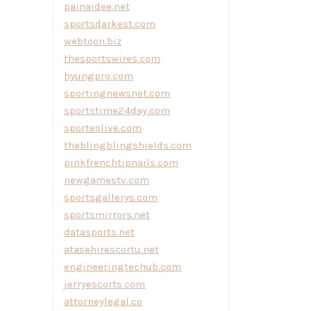
painaidee.net
sportsdarkest.com
webtoon.biz
thesportswires.com
hyungpro.com
sportingnewsnet.com
sportstime24day.com
sporteslive.com
theblingblingshields.com
pinkfrenchtipnails.com
newgamestv.com
sportsgallerys.com
sportsmirrors.net
datasports.net
atasehirescortu.net
engineeringtechub.com
jerryescorts.com
attorneylegal.co