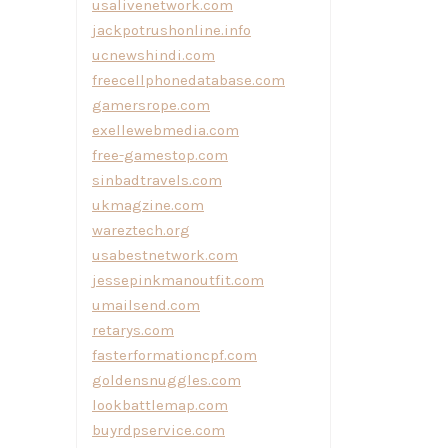
usalivenetwork.com
jackpotrushonline.info
ucnewshindi.com
freecellphonedatabase.com
gamersrope.com
exellewebmedia.com
free-gamestop.com
sinbadtravels.com
ukmagzine.com
wareztech.org
usabestnetwork.com
jessepinkmanoutfit.com
umailsend.com
retarys.com
fasterformationcpf.com
goldensnuggles.com
lookbattlemap.com
buyrdpservice.com