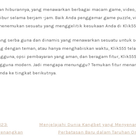
gian hiburannya, yang menawarkan berbagai macam game, video,
bur selama berjam -jam. Baik Anda penggemar game puzzle, v
 menemukan sesuatu yang menggelitik kesukaan Anda di Klik55
 yang serba guna dan dinamis yang menawarkan sesuatu untuk 
ng dengan teman, atau hanya menghabiskan waktu, Klik555 tel
gguna, opsi pembayaran yang aman, dan beragam fitur, Klik55
engguna modern. Jadi mengapa menunggu? Temukan fitur menar
nda ke tingkat berikutnya.
123:
Menjelajahi Dunia Kangbet yang Menyena
nyenangkan
Perbatasan Baru dalam Taruhan On