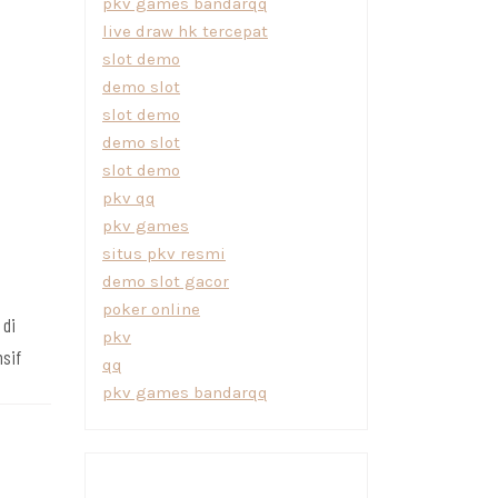
pkv games bandarqq
live draw hk tercepat
slot demo
demo slot
slot demo
demo slot
slot demo
pkv qq
pkv games
situs pkv resmi
demo slot gacor
poker online
 di
pkv
nsif
qq
pkv games bandarqq