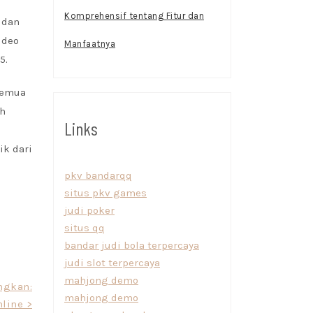
Komprehensif tentang Fitur dan
 dan
ideo
Manfaatnya
5.
semua
ah
Links
5
ik dari
pkv bandarqq
situs pkv games
judi poker
situs qq
bandar judi bola terpercaya
judi slot terpercaya
mahjong demo
ngkan:
mahjong demo
line >