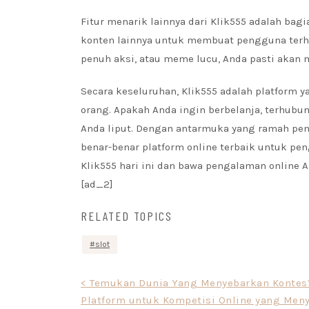
Fitur menarik lainnya dari Klik555 adalah ba
konten lainnya untuk membuat pengguna terhi
penuh aksi, atau meme lucu, Anda pasti akan
Secara keseluruhan, Klik555 adalah platform
orang. Apakah Anda ingin berbelanja, terhubu
Anda liput. Dengan antarmuka yang ramah pen
benar-benar platform online terbaik untuk p
Klik555 hari ini dan bawa pengalaman online A
[ad_2]
RELATED TOPICS
slot
Post
< Temukan Dunia Yang Menyebarkan Kontes
Platform untuk Kompetisi Online yang Me
navigation