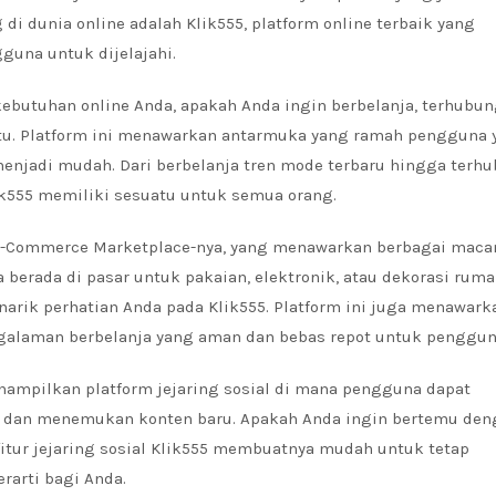
i dunia online adalah Klik555, platform online terbaik yang
guna untuk dijelajahi.
kebutuhan online Anda, apakah Anda ingin berbelanja, terhubu
u. Platform ini menawarkan antarmuka yang ramah pengguna 
menjadi mudah. Dari berbelanja tren mode terbaru hingga terh
ik555 memiliki sesuatu untuk semua orang.
ah E-Commerce Marketplace-nya, yang menawarkan berbagai mac
 berada di pasar untuk pakaian, elektronik, atau dekorasi ruma
rik perhatian Anda pada Klik555. Platform ini juga menawark
alaman berbelanja yang aman dan bebas repot untuk penggun
nampilkan platform jejaring sosial di mana pengguna dapat
 dan menemukan konten baru. Apakah Anda ingin bertemu den
itur jejaring sosial Klik555 membuatnya mudah untuk tetap
rarti bagi Anda.