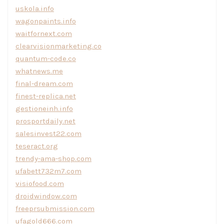
uskola.info
wagonpaints.info
waitfornext.com
clearvisionmarketing.co
quantum-code.co
whatnews.me
final-dream.com
finest-replica.net
gestioneinh.info
prosportdaily.net
salesinvest22.com
teseract.org
trendy-ama-shop.com
ufabett732m7.com
visiofood.com
droidwindow.com
freeprsubmission.com
ufagold666.com