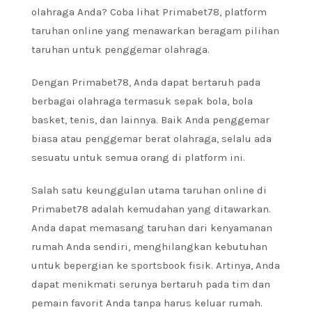
olahraga Anda? Coba lihat Primabet78, platform
taruhan online yang menawarkan beragam pilihan
taruhan untuk penggemar olahraga.
Dengan Primabet78, Anda dapat bertaruh pada
berbagai olahraga termasuk sepak bola, bola
basket, tenis, dan lainnya. Baik Anda penggemar
biasa atau penggemar berat olahraga, selalu ada
sesuatu untuk semua orang di platform ini.
Salah satu keunggulan utama taruhan online di
Primabet78 adalah kemudahan yang ditawarkan.
Anda dapat memasang taruhan dari kenyamanan
rumah Anda sendiri, menghilangkan kebutuhan
untuk bepergian ke sportsbook fisik. Artinya, Anda
dapat menikmati serunya bertaruh pada tim dan
pemain favorit Anda tanpa harus keluar rumah.