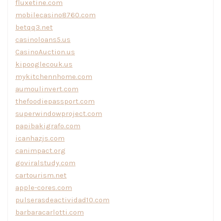
fluxetine.com
mobilecasino8760.com
betqq3.net
casinoloans5.us
CasinoAuction.us
kipooglecouk.us
mykitchennhome.com
aumoulinvert.com
thefoodiepassport.com
superwindowproject.com
papibakigrafo.com
icanhazjs.com
canimpact.org
goviralstudy.com
cartourism.net
apple-cores.com
pulserasdeactividad10.com
barbaracarlotti.com