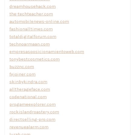
dreamhousehack.com
the-techteacher.com
automobilenews-online.com
fashionalltimes.com
totaldigitalforum.com
technoarmaan.com
empresasposicionamientoweb.com
tonybestcosmetics.com
buzznc.com
fxjoiner.com
skinbykindra.com
alltherageface.com
codenational.com
progameexplorer.com
rockislandroastery.com
directselling-pro.com
revenuealarm.com
lurab.com