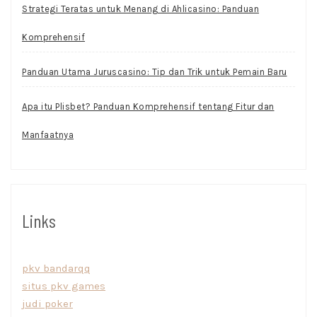
Strategi Teratas untuk Menang di Ahlicasino: Panduan
Komprehensif
Panduan Utama Juruscasino: Tip dan Trik untuk Pemain Baru
Apa itu Plisbet? Panduan Komprehensif tentang Fitur dan
Manfaatnya
Links
pkv bandarqq
situs pkv games
judi poker