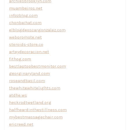
archiesbrooklyn.com
muambeiros.net
infozblog.com
chonbaihat.com
elblogdeoscargonzalez.com
webpromote.net
steroids-store.co
arteydecoracion.net
fithog.com
bestlaptopbestmonitor.com
georginaryland.com
roseandbasil.com
thewhitewhitelights.com
atdhe.ws
heckrodtwetland.org
halfheardinthestillness.com
mybestmassagechair.com
ericreed.net