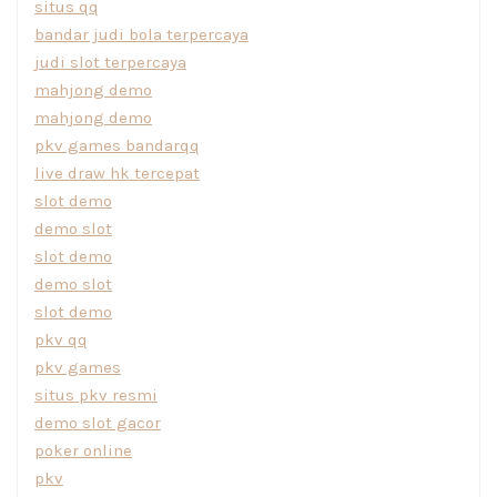
situs qq
bandar judi bola terpercaya
judi slot terpercaya
mahjong demo
mahjong demo
pkv games bandarqq
live draw hk tercepat
slot demo
demo slot
slot demo
demo slot
slot demo
pkv qq
pkv games
situs pkv resmi
demo slot gacor
poker online
pkv