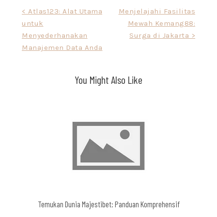
Post
< Atlas123: Alat Utama
Menjelajahi Fasilitas
untuk
Mewah Kemang88:
navigation
Menyederhanakan
Surga di Jakarta >
Manajemen Data Anda
You Might Also Like
Temukan Dunia Majestibet: Panduan Komprehensif