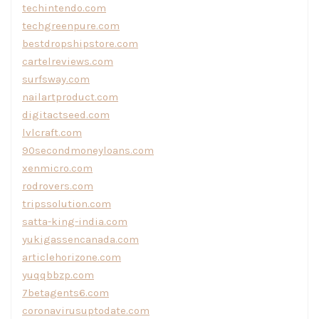
techintendo.com
techgreenpure.com
bestdropshipstore.com
cartelreviews.com
surfsway.com
nailartproduct.com
digitactseed.com
lvlcraft.com
90secondmoneyloans.com
xenmicro.com
rodrovers.com
tripssolution.com
satta-king-india.com
yukigassencanada.com
articlehorizone.com
yuqqbbzp.com
7betagents6.com
coronavirusuptodate.com