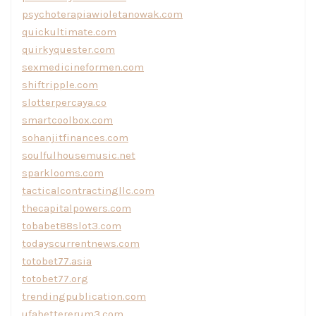
psychoterapiawioletanowak.com
quickultimate.com
quirkyquester.com
sexmedicineformen.com
shiftripple.com
slotterpercaya.co
smartcoolbox.com
sohanjitfinances.com
soulfulhousemusic.net
sparklooms.com
tacticalcontractingllc.com
thecapitalpowers.com
tobabet88slot3.com
todayscurrentnews.com
totobet77.asia
totobet77.org
trendingpublication.com
ufabettererum3.com