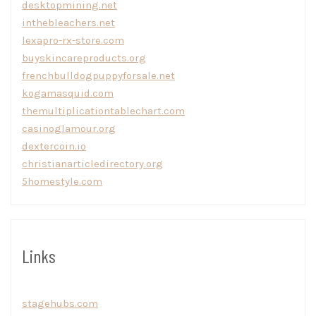
desktopmining.net
inthebleachers.net
lexapro-rx-store.com
buyskincareproducts.org
frenchbulldogpuppyforsale.net
kogamasquid.com
themultiplicationtablechart.com
casinoglamour.org
dextercoin.io
christianarticledirectory.org
5homestyle.com
Links
stagehubs.com