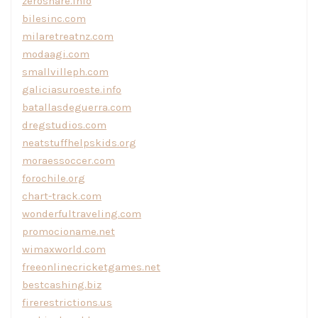
zeroshare.info
bilesinc.com
milaretreatnz.com
modaagi.com
smallvilleph.com
galiciasuroeste.info
batallasdeguerra.com
dregstudios.com
neatstuffhelpskids.org
moraessoccer.com
forochile.org
chart-track.com
wonderfultraveling.com
promocioname.net
wimaxworld.com
freeonlinecricketgames.net
bestcashing.biz
firerestrictions.us