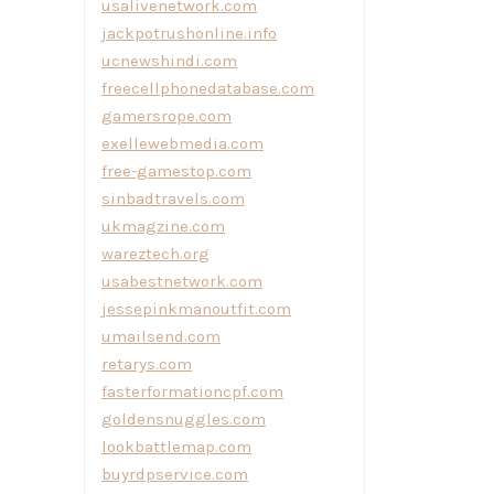
usalivenetwork.com
jackpotrushonline.info
ucnewshindi.com
freecellphonedatabase.com
gamersrope.com
exellewebmedia.com
free-gamestop.com
sinbadtravels.com
ukmagzine.com
wareztech.org
usabestnetwork.com
jessepinkmanoutfit.com
umailsend.com
retarys.com
fasterformationcpf.com
goldensnuggles.com
lookbattlemap.com
buyrdpservice.com