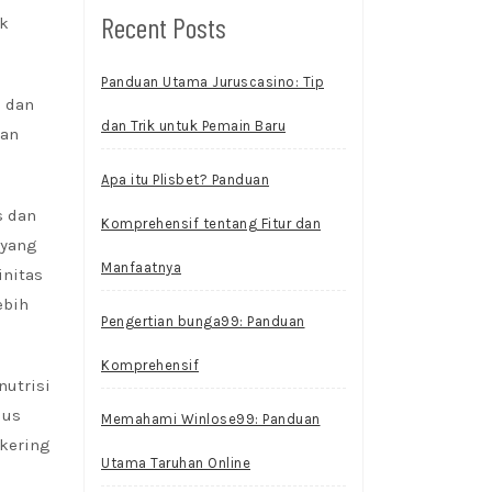
Recent Posts
uk
Panduan Utama Juruscasino: Tip
n dan
dan Trik untuk Pemain Baru
dan
Apa itu Plisbet? Panduan
s dan
Komprehensif tentang Fitur dan
 yang
Manfaatnya
nitas
ebih
Pengertian bunga99: Panduan
Komprehensif
nutrisi
lus
Memahami Winlose99: Panduan
 kering
Utama Taruhan Online