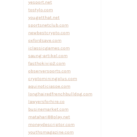
yesport.net
tostylo.com
yougetthat.net
sportsnetclub.com
newbestcrypto.com
oxfordsave.com
iclassicgames.com
saung-artikel.com
fasthokivip2.com
observersports.com
cryptominingplus.com
aquinoticiaspe.com
longhairedfrenchbulldog.com
lawyersforhire.co
businemarket.com
matahari88play.net
moneydescriptor.com
youthsmagazine.com