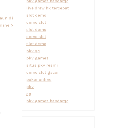
pkv games bandarqq
live draw hk tercepat
slot demo
aun di
demo slot
line >
slot demo
demo slot
slot demo
pkv qq
pkv games
situs pkv resmi
demo slot gacor
poker online
pkv
qq
pkv games bandarqq
n