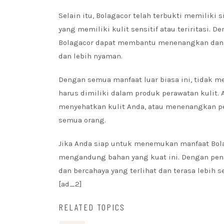
Selain itu, Bolagacor telah terbukti memiliki 
yang memiliki kulit sensitif atau teriritas
Bolagacor dapat membantu menenangkan dan 
dan lebih nyaman.
Dengan semua manfaat luar biasa ini, tidak 
harus dimiliki dalam produk perawatan kulit.
menyehatkan kulit Anda, atau menenangkan pe
semua orang.
Jika Anda siap untuk menemukan manfaat Bola
mengandung bahan yang kuat ini. Dengan pen
dan bercahaya yang terlihat dan terasa lebih s
[ad_2]
RELATED TOPICS