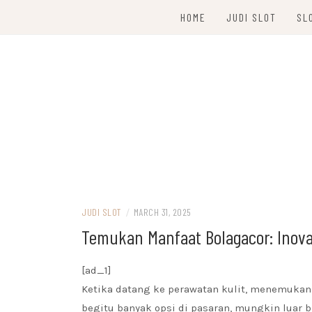
Skip
HOME
JUDI SLOT
SL
to
content
Nikmati kemenangan besar malam ini denga
SLOT GAC
JUDI SLOT
/
MARCH 31, 2025
Temukan Manfaat Bolagacor: Inova
DAPATKAN 
[ad_1]
Ketika datang ke perawatan kulit, menemukan
begitu banyak opsi di pasaran, mungkin luar 