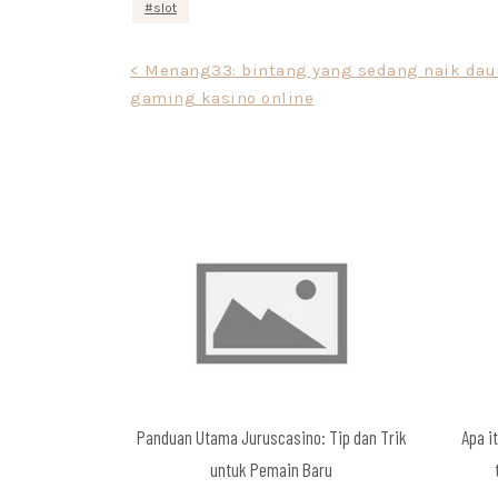
slot
Post
< Menang33: bintang yang sedang naik dau
gaming kasino online
navigation
Panduan Utama Juruscasino: Tip dan Trik
Apa i
untuk Pemain Baru