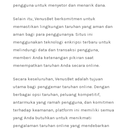
pengguna untuk menyetor dan menarik dana.
Selain itu, VenusBet berkomitmen untuk
memastikan lingkungan taruhan yang aman dan
aman bagi para penggunanya. Situs ini
menggunakan teknologi enkripsi terbaru untuk
melindungi data dan transaksi pengguna,
memberi Anda ketenangan pikiran saat
menempatkan taruhan Anda secara online.
Secara keseluruhan, VenusBet adalah tujuan
utama bagi penggemar taruhan online. Dengan
berbagai opsi taruhan, peluang kompetitif,
antarmuka yang ramah pengguna, dan komitmen
terhadap keamanan, platform ini memiliki semua
yang Anda butuhkan untuk menikmati
pengalaman taruhan online yang mendebarkan