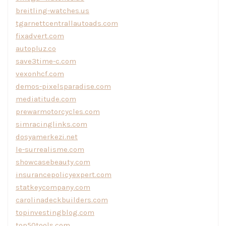
breitling-watches.us
tgarnettcentrallautoads.com
fixadvert.com
autopluz.co
save3time-c.com
vexonhcf.com
demos-pixelsparadise.com
mediatitude.com
prewarmotorcycles.com
simracinglinks.com
dosyamerkezi.net
le-surrealisme.com
showcasebeauty.com
insurancepolicyexpert.com
statkeycompany.com
carolinadeckbuilders.com
topinvestingblog.com
top50tools.com