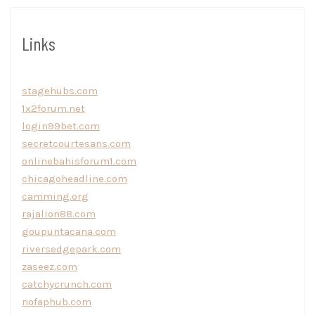
Links
stagehubs.com
1x2forum.net
login99bet.com
secretcourtesans.com
onlinebahisforum1.com
chicagoheadline.com
camming.org
rajalion88.com
goupuntacana.com
riversedgepark.com
zaseez.com
catchycrunch.com
nofaphub.com