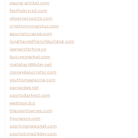
saung-artikel.com
fasthokivip2.com
observersports.com
cryptominingplus.com
aquinoticiaspe.com
longhairedfrenchbulldog.com
lawyersforhire.co
businemarket.com
matahari88play.net
moneydescriptor.com
youthsmagazine.com
painaidee.net
sportsdarkest.com
webtoon.biz
thesportswires.com
hyungpro.com
sportingnewsnet.com
sportstime24day.com