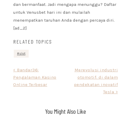
dan bermanfaat. Jadi mengapa menunggu? Daftar
untuk Venusbet hari ini dan mulailah
menempatkan taruhan Anda dengan percaya diri.
[ad_2]
RELATED TOPICS
slot
Post
< Bandar36:
Merevolusi industri
Pengalaman Kasino
otomotif: di dalam
navigation
Online Terbesar
pendekatan inovatif
Tesla >
You Might Also Like