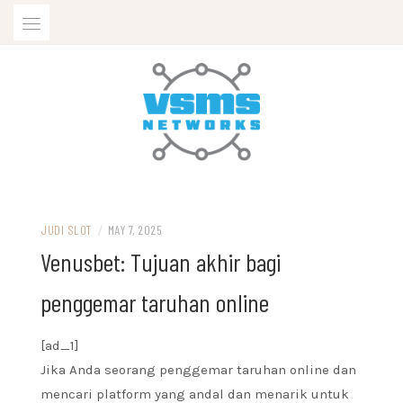
Skip
to
content
Nikmati kemenangan besar malam ini dengan slot gacor dari PG Soft
SLOT GACOR MALAM INI DARI PG
tanpa perlu deposit. Slot terbaik untuk Anda yang ingin menang besar.
JUDI SLOT
/
MAY 7, 2025
SOFT, DAPATKAN MAXWIN BESAR
Venusbet: Tujuan akhir bagi
TANPA DEPOSIT
penggemar taruhan online
[ad_1]
Jika Anda seorang penggemar taruhan online dan
mencari platform yang andal dan menarik untuk