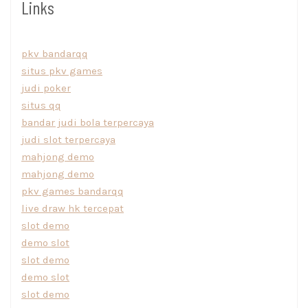
Links
pkv bandarqq
situs pkv games
judi poker
situs qq
bandar judi bola terpercaya
judi slot terpercaya
mahjong demo
mahjong demo
pkv games bandarqq
live draw hk tercepat
slot demo
demo slot
slot demo
demo slot
slot demo