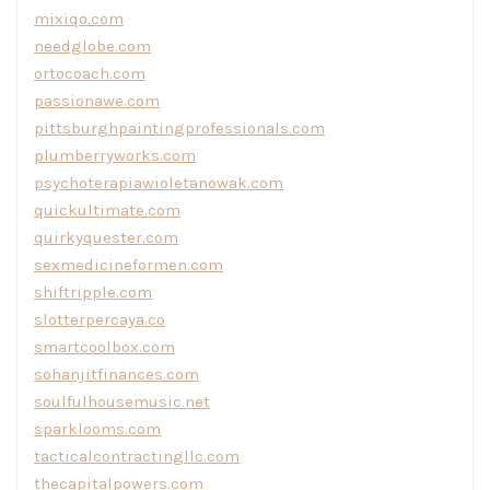
mixiqo.com
needglobe.com
ortocoach.com
passionawe.com
pittsburghpaintingprofessionals.com
plumberryworks.com
psychoterapiawioletanowak.com
quickultimate.com
quirkyquester.com
sexmedicineformen.com
shiftripple.com
slotterpercaya.co
smartcoolbox.com
sohanjitfinances.com
soulfulhousemusic.net
sparklooms.com
tacticalcontractingllc.com
thecapitalpowers.com