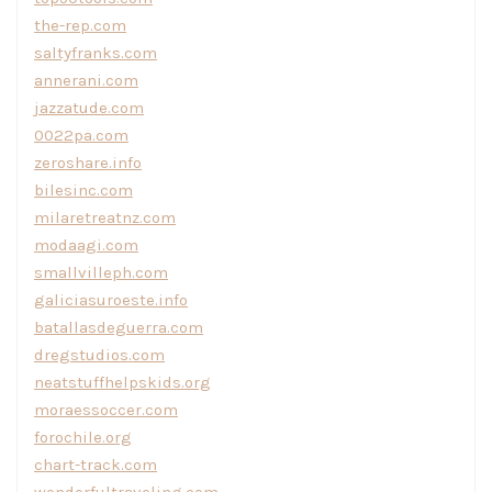
the-rep.com
saltyfranks.com
annerani.com
jazzatude.com
0022pa.com
zeroshare.info
bilesinc.com
milaretreatnz.com
modaagi.com
smallvilleph.com
galiciasuroeste.info
batallasdeguerra.com
dregstudios.com
neatstuffhelpskids.org
moraessoccer.com
forochile.org
chart-track.com
wonderfultraveling.com