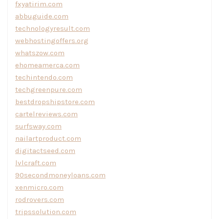
fxyatirim.com
abbuguide.com
technologyresult.com
webhostingoffers.org
whatszow.com
ehomeamerca.com
techintendo.com
techgreenpure.com
bestdropshipstore.com
cartelreviews.com
surfsway.com
nailartproduct.com
digitactseed.com
lvlcraft.com
90secondmoneyloans.com
xenmicro.com
rodrovers.com
tripssolution.com