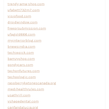
trendy-ama-shop.com
ufabett732m7.com
visiofood.com
droidwindow.com
freeprsubmission.com
ufagold666.com
myinteriorblog.com
bnewsindia.com
techiepick.com
bamzyshop.com
pondycars.com
techonfutures.com
techoologic.com
raspberryketonescanada.org
medihealthrules.com
usathrill.com
vshapedental.com
canfandalucia.org