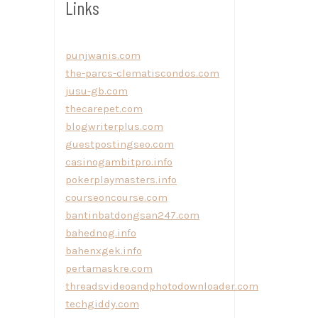
Links
punjwanis.com
the-parcs-clematiscondos.com
jusu-gb.com
thecarepet.com
blogwriterplus.com
guestpostingseo.com
casinogambitpro.info
pokerplaymasters.info
courseoncourse.com
bantinbatdongsan247.com
bahednog.info
bahenxgek.info
pertamaskre.com
threadsvideoandphotodownloader.com
techgiddy.com