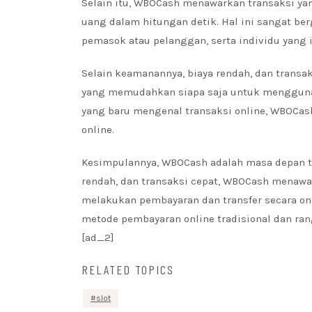
Selain itu, WBOCash menawarkan transaksi y
uang dalam hitungan detik. Hal ini sangat b
pemasok atau pelanggan, serta individu yang
Selain keamanannya, biaya rendah, dan tran
yang memudahkan siapa saja untuk menggunak
yang baru mengenal transaksi online, WBOC
online.
Kesimpulannya, WBOCash adalah masa depan tra
rendah, dan transaksi cepat, WBOCash menawa
melakukan pembayaran dan transfer secara on
metode pembayaran online tradisional dan r
[ad_2]
RELATED TOPICS
slot