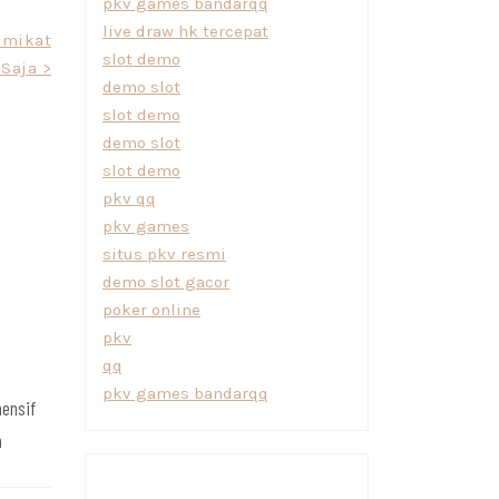
pkv games bandarqq
live draw hk tercepat
emikat
slot demo
Saja >
demo slot
slot demo
demo slot
slot demo
pkv qq
pkv games
situs pkv resmi
demo slot gacor
poker online
pkv
qq
pkv games bandarqq
hensif
a