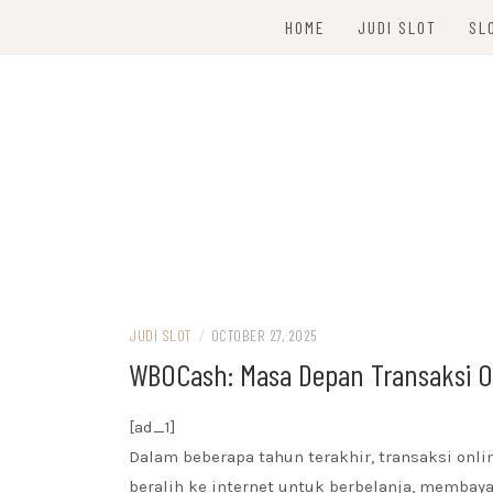
Skip
HOME
JUDI SLOT
SL
to
content
Nikmati kemenangan besar malam ini denga
SLOT GAC
JUDI SLOT
/
OCTOBER 27, 2025
WBOCash: Masa Depan Transaksi O
DAPATKAN 
[ad_1]
Dalam beberapa tahun terakhir, transaksi onl
beralih ke internet untuk berbelanja, memba