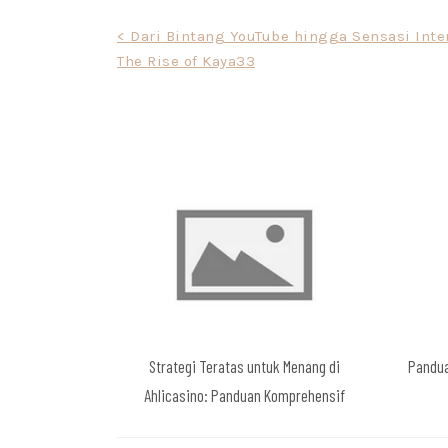
Post
< Dari Bintang YouTube hingga Sensasi Inte
The Rise of Kaya33
navigation
Strategi Teratas untuk Menang di
Pandua
Ahlicasino: Panduan Komprehensif