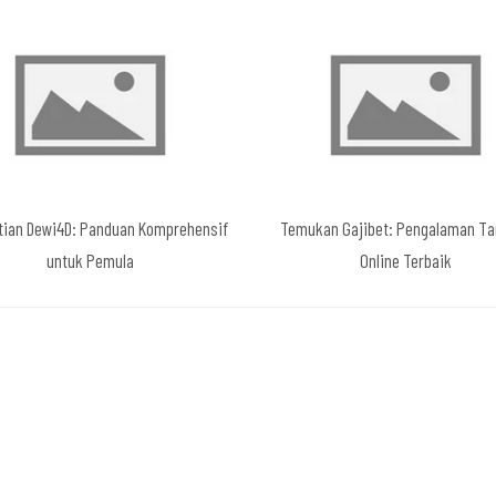
tian Dewi4D: Panduan Komprehensif
Temukan Gajibet: Pengalaman Ta
untuk Pemula
Online Terbaik