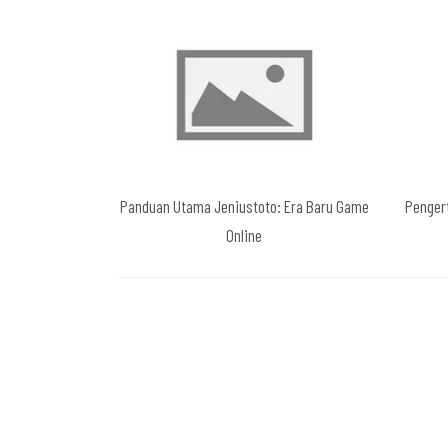
Panduan Utama Jeniustoto: Era Baru Game
Penger
Online