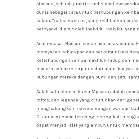
Mposun, sebuah praktik tradisional masyaraka
dunia sebagai cara untuk berhubungan kemb
dalam. Tradisi kuno ini, yang melibatkan berk
bernyanyi, dianut oleh individu-individu yang
Asal muasal Mposun sudah ada sejak berabad-
merayakan kehidupan dan berkomunikasi deng
keterhubungan semua makhluk hidup dan men
modern semakin terputus dari alam, banyak o
hubungan mereka dengan bumi dan satu sama 
Salah satu elemen kunci Mposun adalah peneka
mitos, dan legenda yang diturunkan dari gener
menghubungkan individu dengan warisan bud
Di dunia di mana teknologi sering kali mengis
dapat menjadi alat yang ampuh untuk memb