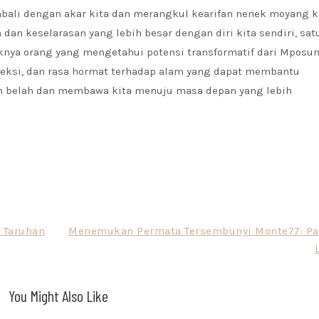
ali dengan akar kita dan merangkul kearifan nenek moyang ki
an keselarasan yang lebih besar dengan diri kita sendiri, sa
knya orang yang mengetahui potensi transformatif dari Mposun,
eksi, dan rasa hormat terhadap alam yang dapat membantu
h belah dan membawa kita menuju masa depan yang lebih
 Taruhan
Menemukan Permata Tersembunyi Monte77: P
You Might Also Like