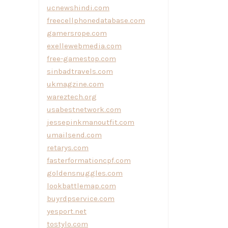
ucnewshindi.com
freecellphonedatabase.com
gamersrope.com
exellewebmedia.com
free-gamestop.com
sinbadtravels.com
ukmagzine.com
wareztech.org
usabestnetwork.com
jessepinkmanoutfit.com
umailsend.com
retarys.com
fasterformationcpf.com
goldensnuggles.com
lookbattlemap.com
buyrdpservice.com
yesport.net
tostylo.com