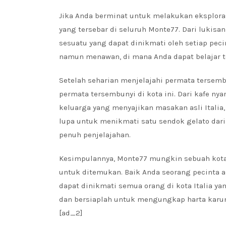
Jika Anda berminat untuk melakukan eksploras
yang tersebar di seluruh Monte77. Dari lukisan
sesuatu yang dapat dinikmati oleh setiap pec
namun menawan, di mana Anda dapat belajar t
Setelah seharian menjelajahi permata tersembu
permata tersembunyi di kota ini. Dari kafe ny
keluarga yang menyajikan masakan asli Italia,
lupa untuk menikmati satu sendok gelato dari 
penuh penjelajahan.
Kesimpulannya, Monte77 mungkin sebuah kot
untuk ditemukan. Baik Anda seorang pecinta al
dapat dinikmati semua orang di kota Italia ya
dan bersiaplah untuk mengungkap harta karun
[ad_2]