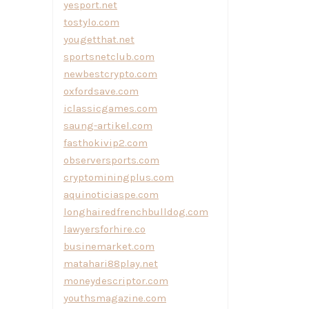
yesport.net
tostylo.com
yougetthat.net
sportsnetclub.com
newbestcrypto.com
oxfordsave.com
iclassicgames.com
saung-artikel.com
fasthokivip2.com
observersports.com
cryptominingplus.com
aquinoticiaspe.com
longhairedfrenchbulldog.com
lawyersforhire.co
businemarket.com
matahari88play.net
moneydescriptor.com
youthsmagazine.com