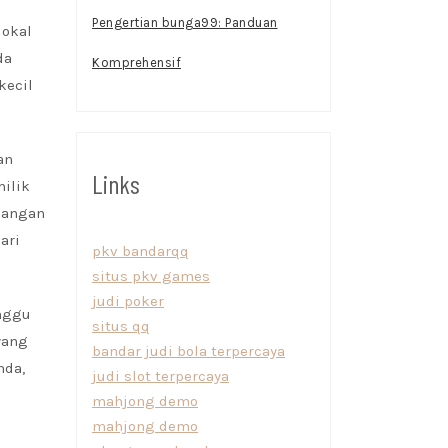
Pengertian bunga99: Panduan
lokal
da
Komprehensif
kecil
an
Links
milik
 jangan
ari
pkv bandarqq
situs pkv games
judi poker
nggu
situs qq
yang
bandar judi bola terpercaya
nda,
judi slot terpercaya
mahjong demo
mahjong demo