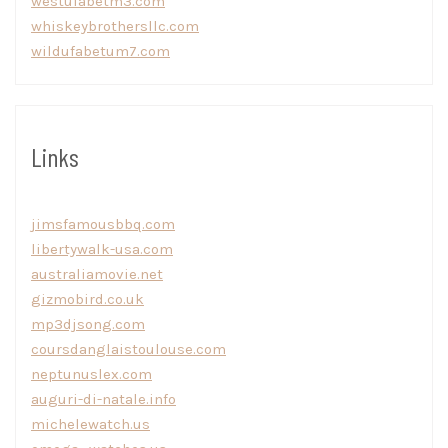
westufabetm3.com
whiskeybrothersllc.com
wildufabetum7.com
Links
jimsfamousbbq.com
libertywalk-usa.com
australiamovie.net
gizmobird.co.uk
mp3djsong.com
coursdanglaistoulouse.com
neptunuslex.com
auguri-di-natale.info
michelewatch.us