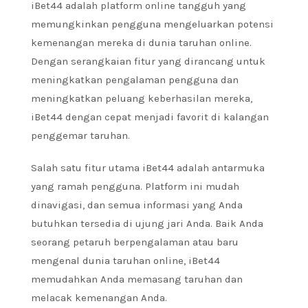
iBet44 adalah platform online tangguh yang
memungkinkan pengguna mengeluarkan potensi
kemenangan mereka di dunia taruhan online.
Dengan serangkaian fitur yang dirancang untuk
meningkatkan pengalaman pengguna dan
meningkatkan peluang keberhasilan mereka,
iBet44 dengan cepat menjadi favorit di kalangan
penggemar taruhan.
Salah satu fitur utama iBet44 adalah antarmuka
yang ramah pengguna. Platform ini mudah
dinavigasi, dan semua informasi yang Anda
butuhkan tersedia di ujung jari Anda. Baik Anda
seorang petaruh berpengalaman atau baru
mengenal dunia taruhan online, iBet44
memudahkan Anda memasang taruhan dan
melacak kemenangan Anda.