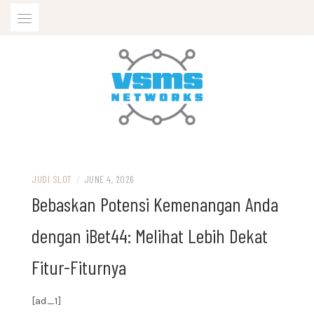
Skip
to
content
Nikmati kemenangan besar malam ini dengan slot gacor dari PG Soft
SLOT GACOR MALAM INI DARI PG
tanpa perlu deposit. Slot terbaik untuk Anda yang ingin menang besar.
JUDI SLOT
/
JUNE 4, 2026
SOFT, DAPATKAN MAXWIN BESAR
Bebaskan Potensi Kemenangan Anda
TANPA DEPOSIT
dengan iBet44: Melihat Lebih Dekat
Fitur-Fiturnya
[ad_1]