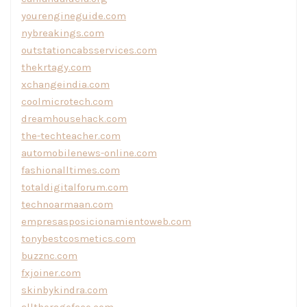
yourengineguide.com
nybreakings.com
outstationcabsservices.com
thekrtagy.com
xchangeindia.com
coolmicrotech.com
dreamhousehack.com
the-techteacher.com
automobilenews-online.com
fashionalltimes.com
totaldigitalforum.com
technoarmaan.com
empresasposicionamientoweb.com
tonybestcosmetics.com
buzznc.com
fxjoiner.com
skinbykindra.com
alltherageface.com