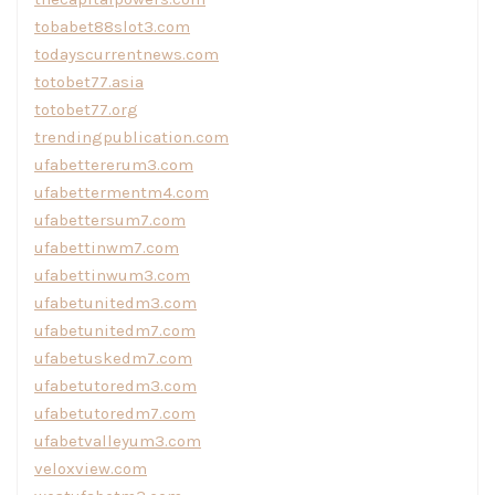
tobabet88slot3.com
todayscurrentnews.com
totobet77.asia
totobet77.org
trendingpublication.com
ufabettererum3.com
ufabettermentm4.com
ufabettersum7.com
ufabettinwm7.com
ufabettinwum3.com
ufabetunitedm3.com
ufabetunitedm7.com
ufabetuskedm7.com
ufabetutoredm3.com
ufabetutoredm7.com
ufabetvalleyum3.com
veloxview.com