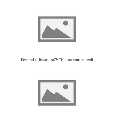
Menemukan Dewanaga77: Tinjauan Komprehensif