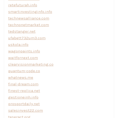
retefuturah.info
smartinvestinginfo.info
technewsalliance.com
technonetmarket.com
tedstanger.net
ufabett732um3.com
uskola.info
wagonpaints.info
waitfornext.com
clearvisionmarketing.co
quantum-code.co
whatnews.me
final-dream.com
finest-replica.net
gestioneinh.info
prosportdaily.net
salesinvest22.com
teseract.org