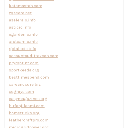
katamastah.com
zqscore.net
aseleraio.info
asticio.info
egardenio.info
arxteamio.info
getalexio.info
accountaudittaxcon.com
prymprint.com
sportkeeda.org
besttimespend.com
careandcure.biz
cogniyo.com
easymagazines.org
hirfanjilasmi.com
hometricks.org
leathercraftpro.com
microgridpower.org