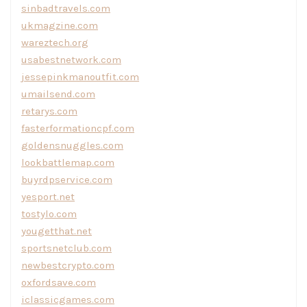
sinbadtravels.com
ukmagzine.com
wareztech.org
usabestnetwork.com
jessepinkmanoutfit.com
umailsend.com
retarys.com
fasterformationcpf.com
goldensnuggles.com
lookbattlemap.com
buyrdpservice.com
yesport.net
tostylo.com
yougetthat.net
sportsnetclub.com
newbestcrypto.com
oxfordsave.com
iclassicgames.com