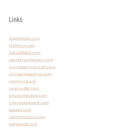
Links
stagehubs.com
1x2forum.net
login99bet.com
secretcourtesans.com
onlinebahisforum1.com
chicagoheadline.com
camming.org
rajalion88.com
goupuntacana.com
riversedgepark.com
zaseez.com
catchycrunch.com
nofaphub.com