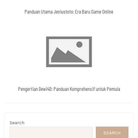
Panduan Utama Jeniustoto: Era Baru Game Online
Pengertian Dewi4D: Panduan Komprehensif untuk Pemula
Search
SEARCH