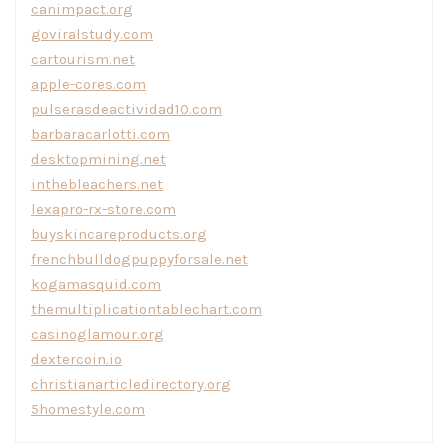
canimpact.org
goviralstudy.com
cartourism.net
apple-cores.com
pulserasdeactividad10.com
barbaracarlotti.com
desktopmining.net
inthebleachers.net
lexapro-rx-store.com
buyskincareproducts.org
frenchbulldogpuppyforsale.net
kogamasquid.com
themultiplicationtablechart.com
casinoglamour.org
dextercoin.io
christianarticledirectory.org
5homestyle.com