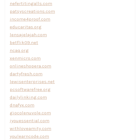
nefertitingalls.com
patsyscreations.com
income4proof.com
educaritas.org
lensajelajah.com
betflik09.net
ncaq.org
xenmicro.com
onlineshopera.com
dartyfresh.com
lewisenterprises.net
pcsoftwarefree.org
dailylinking.com
dnafyx.com
giocolenuvole.com
iyouessential.com
withloveamity.com
youlearncode.com