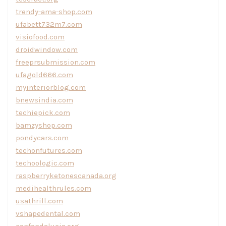
trendy-ama-shop.com
ufabett732m7.com
visiofood.com
droidwindow.com
freeprsubmission.com
ufagold666.com
myinteriorblog.com
bnewsindia.com
techiepick.com
bamzyshop.com
pondycars.com
techonfutures.com
techoologic.com
raspberryketonescanada.org
medihealthrules.com
usathrill.com
vshapedental.com
canfandalucia.org