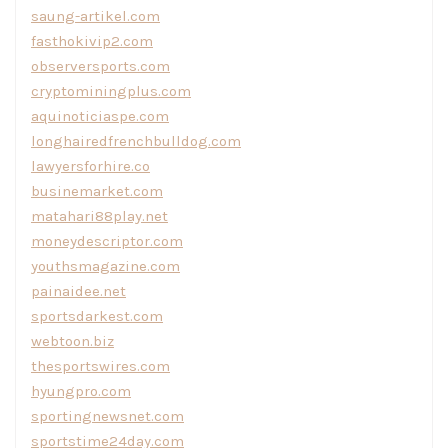
saung-artikel.com
fasthokivip2.com
observersports.com
cryptominingplus.com
aquinoticiaspe.com
longhairedfrenchbulldog.com
lawyersforhire.co
businemarket.com
matahari88play.net
moneydescriptor.com
youthsmagazine.com
painaidee.net
sportsdarkest.com
webtoon.biz
thesportswires.com
hyungpro.com
sportingnewsnet.com
sportstime24day.com