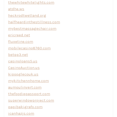
thewhitewhitelights.com
atdhe.ws
heckrodtwetland.org
halfheardinthestillness.com
mybestmassagechair.com
ericreed.net
fluxetine.com
mobilecasino8760.com
betqq3.net
casinoloans5.us
CasinoAuction.us
kipooglecouk.us
mykitchennhome.com
aumoulinvert.com
thefoodiepassport.com
superwindowproject.com
papibakigrafo.com
icanhazjs.com