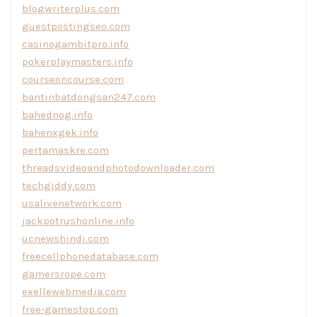
blogwriterplus.com
guestpostingseo.com
casinogambitpro.info
pokerplaymasters.info
courseoncourse.com
bantinbatdongsan247.com
bahednog.info
bahenxgek.info
pertamaskre.com
threadsvideoandphotodownloader.com
techgiddy.com
usalivenetwork.com
jackpotrushonline.info
ucnewshindi.com
freecellphonedatabase.com
gamersrope.com
exellewebmedia.com
free-gamestop.com