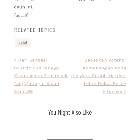
daun ini.
[ad_2]
RELATED TOPICS
slot
Post
< Dari Sensasi
Bebaskan Potensi
Soundcloud hingga
Kemenangan Anda
navigation
Kesuksesan Pemuncak
dengan iBet44: Melihat
Tangga Lagu: Kisah
Lebih Dekat Fitur-
Sonic88
Fiturnya >
You Might Also Like