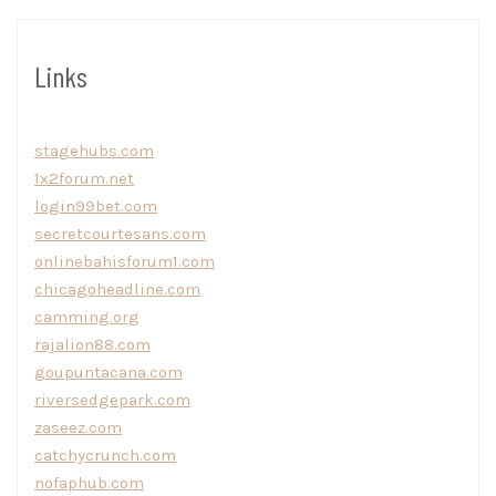
Links
stagehubs.com
1x2forum.net
login99bet.com
secretcourtesans.com
onlinebahisforum1.com
chicagoheadline.com
camming.org
rajalion88.com
goupuntacana.com
riversedgepark.com
zaseez.com
catchycrunch.com
nofaphub.com