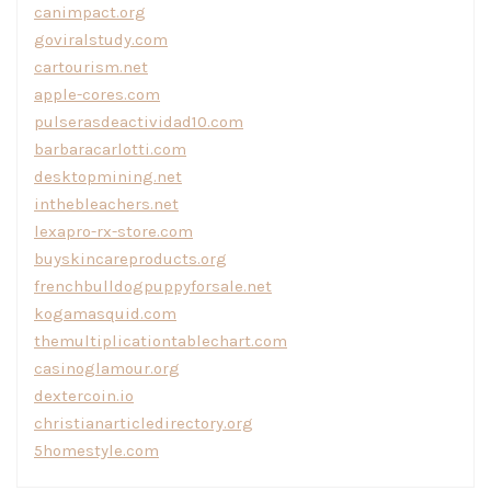
canimpact.org
goviralstudy.com
cartourism.net
apple-cores.com
pulserasdeactividad10.com
barbaracarlotti.com
desktopmining.net
inthebleachers.net
lexapro-rx-store.com
buyskincareproducts.org
frenchbulldogpuppyforsale.net
kogamasquid.com
themultiplicationtablechart.com
casinoglamour.org
dextercoin.io
christianarticledirectory.org
5homestyle.com