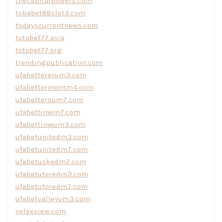
thecapitalpowers.com
tobabet88slot3.com
todayscurrentnews.com
totobet77.asia
totobet77.org
trendingpublication.com
ufabettererum3.com
ufabettermentm4.com
ufabettersum7.com
ufabettinwm7.com
ufabettinwum3.com
ufabetunitedm3.com
ufabetunitedm7.com
ufabetuskedm7.com
ufabetutoredm3.com
ufabetutoredm7.com
ufabetvalleyum3.com
veloxview.com