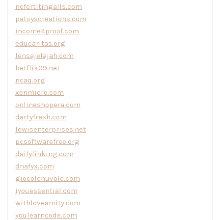
nefertitingalls.com
patsyscreations.com
income4proof.com
educaritas.org
lensajelajah.com
betflik09.net
ncaq.org
xenmicro.com
onlineshopera.com
dartyfresh.com
lewisenterprises.net
pcsoftwarefree.org
dailylinking.com
dnafyx.com
giocolenuvole.com
iyouessential.com
withloveamity.com
youlearncode.com