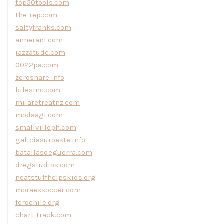
top50tools.com
the-rep.com
saltyfranks.com
annerani.com
jazzatude.com
0022pa.com
zeroshare.info
bilesinc.com
milaretreatnz.com
modaagi.com
smallvilleph.com
galiciasuroeste.info
batallasdeguerra.com
dregstudios.com
neatstuffhelpskids.org
moraessoccer.com
forochile.org
chart-track.com