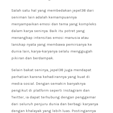
Salah satu hal yang membedakan jepe138 dari
seniman lain adalah kemampuannya
menyampaikan emosi dan tema yang kompleks
dalam karya seninya. Baik itu potret yang
menangkap intensitas emosi manusia atau
lanskap nyata yang membawa pemirsanya ke
dunia lain, karya-karyanya selalu menggugah
pikiran dan berdampak.
Selain bakat seninya, jepe138 juga mendapat
perhatian karena kehadirannya yang kuat di
media sosial. Dengan semakin banyaknya
pengikut di platform seperti Instagram dan
Twitter, ia dapat terhubung dengan penggemar
dari seluruh penjuru dunia dan berbagi karyanya
dengan khalayak yang lebih luas. Postingannya