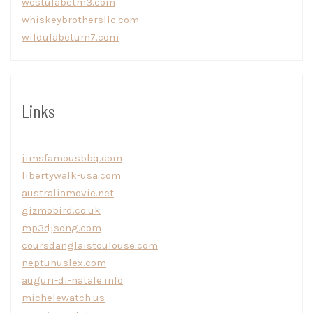
westufabetm3.com
whiskeybrothersllc.com
wildufabetum7.com
Links
jimsfamousbbq.com
libertywalk-usa.com
australiamovie.net
gizmobird.co.uk
mp3djsong.com
coursdanglaistoulouse.com
neptunuslex.com
auguri-di-natale.info
michelewatch.us