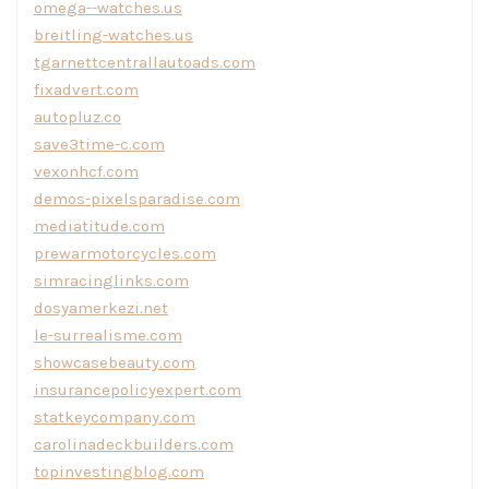
omega--watches.us
breitling-watches.us
tgarnettcentrallautoads.com
fixadvert.com
autopluz.co
save3time-c.com
vexonhcf.com
demos-pixelsparadise.com
mediatitude.com
prewarmotorcycles.com
simracinglinks.com
dosyamerkezi.net
le-surrealisme.com
showcasebeauty.com
insurancepolicyexpert.com
statkeycompany.com
carolinadeckbuilders.com
topinvestingblog.com