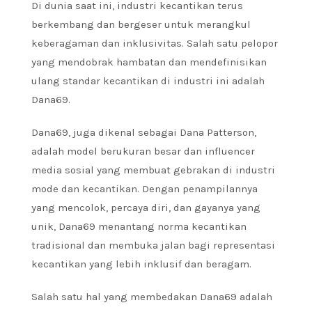
Di dunia saat ini, industri kecantikan terus
berkembang dan bergeser untuk merangkul
keberagaman dan inklusivitas. Salah satu pelopor
yang mendobrak hambatan dan mendefinisikan
ulang standar kecantikan di industri ini adalah
Dana69.
Dana69, juga dikenal sebagai Dana Patterson,
adalah model berukuran besar dan influencer
media sosial yang membuat gebrakan di industri
mode dan kecantikan. Dengan penampilannya
yang mencolok, percaya diri, dan gayanya yang
unik, Dana69 menantang norma kecantikan
tradisional dan membuka jalan bagi representasi
kecantikan yang lebih inklusif dan beragam.
Salah satu hal yang membedakan Dana69 adalah