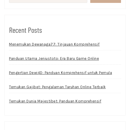
Recent Posts
Menemukan Dewanaga77: Tinjauan Komprehensif
Panduan Utama Jeniustoto: Era Baru Game Online
Pengertian Dewi4D: Panduan Komprehensif untuk Pemula
Temukan Gajibet: Pengalaman Taruhan Online Terbaik
Temukan Dunia Majestibet: Panduan Komprehensif