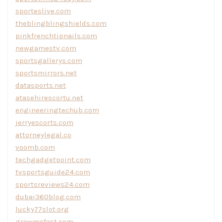
sporteslive.com
theblingblingshields.com
pinkfrenchtipnails.com
newgamestv.com
sportsgallerys.com
sportsmirrors.net
datasports.net
atasehirescortu.net
engineeringtechub.com
jerryescorts.com
attorneylegal.co
voomb.com
techgadgetpoint.com
tvsportsguide24.com
sportsreviews24.com
dubai360blog.com
lucky77slot.org
growmefast.com