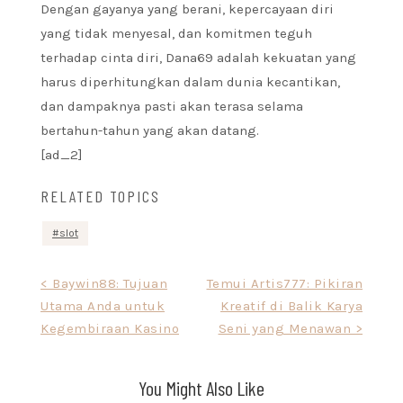
Dengan gayanya yang berani, kepercayaan diri
yang tidak menyesal, dan komitmen teguh
terhadap cinta diri, Dana69 adalah kekuatan yang
harus diperhitungkan dalam dunia kecantikan,
dan dampaknya pasti akan terasa selama
bertahun-tahun yang akan datang.
[ad_2]
RELATED TOPICS
slot
Post
< Baywin88: Tujuan
Temui Artis777: Pikiran
Utama Anda untuk
Kreatif di Balik Karya
navigation
Kegembiraan Kasino
Seni yang Menawan >
You Might Also Like