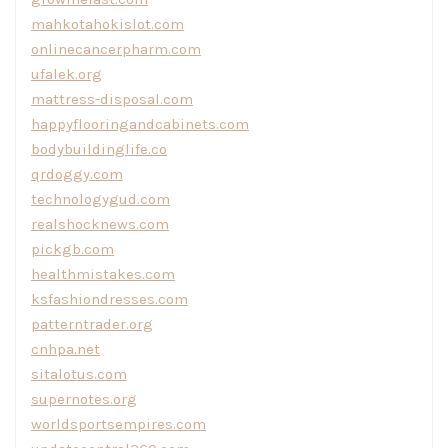
mahkotahokislot.com
onlinecancerpharm.com
ufalek.org
mattress-disposal.com
happyflooringandcabinets.com
bodybuildinglife.co
qrdoggy.com
technologygud.com
realshocknews.com
pickgb.com
healthmistakes.com
ksfashiondresses.com
patterntrader.org
cnhpa.net
sitalotus.com
supernotes.org
worldsportsempires.com