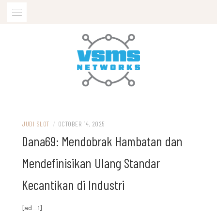
Skip
to
content
Nikmati kemenangan besar malam ini dengan slot gacor dari PG Soft
SLOT GACOR MALAM INI DARI PG
tanpa perlu deposit. Slot terbaik untuk Anda yang ingin menang besar.
JUDI SLOT
/
OCTOBER 14, 2025
SOFT, DAPATKAN MAXWIN BESAR
Dana69: Mendobrak Hambatan dan
TANPA DEPOSIT
Mendefinisikan Ulang Standar
Kecantikan di Industri
[ad_1]