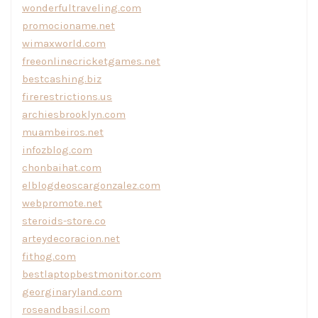
wonderfultraveling.com
promocioname.net
wimaxworld.com
freeonlinecricketgames.net
bestcashing.biz
firerestrictions.us
archiesbrooklyn.com
muambeiros.net
infozblog.com
chonbaihat.com
elblogdeoscargonzalez.com
webpromote.net
steroids-store.co
arteydecoracion.net
fithog.com
bestlaptopbestmonitor.com
georginaryland.com
roseandbasil.com