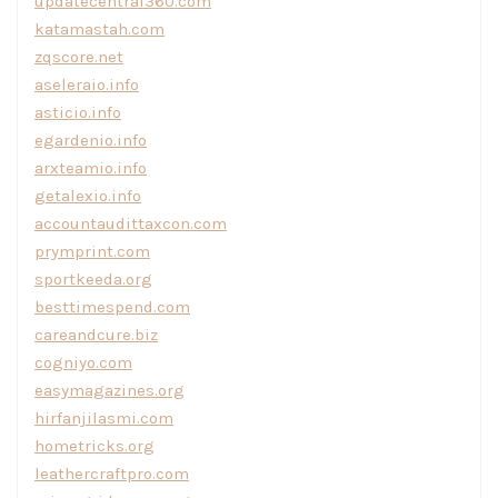
updatecentral360.com
katamastah.com
zqscore.net
aseleraio.info
asticio.info
egardenio.info
arxteamio.info
getalexio.info
accountaudittaxcon.com
prymprint.com
sportkeeda.org
besttimespend.com
careandcure.biz
cogniyo.com
easymagazines.org
hirfanjilasmi.com
hometricks.org
leathercraftpro.com