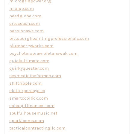
microgridpower.org
mixiqo.com
needglobe.com
ortocoach.com
passionawe.com
pittsburghpaintingprofessionals.com
plumberryworks.com
psychoterapiawioletanowak.com
quickultimate.com
quirkyquester.com
sexmedicineformen.com
shiftripple.com
slotterpercaya.co
smartcoolbox.com
sohanjitfinances.com
soulfulhousemusic.net
sparklooms.com
tacticalcontractingllc.com