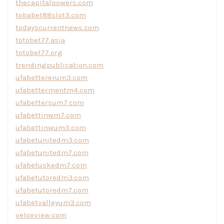
thecapitalpowers.com
tobabet88slot3.com
todayscurrentnews.com
totobet77.asia
totobet77.org
trendingpublication.com
ufabettererum3.com
ufabettermentm4.com
ufabettersum7.com
ufabettinwm7.com
ufabettinwum3.com
ufabetunitedm3.com
ufabetunitedm7.com
ufabetuskedm7.com
ufabetutoredm3.com
ufabetutoredm7.com
ufabetvalleyum3.com
veloxview.com