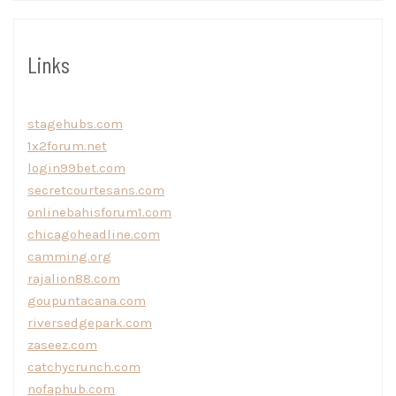
Links
stagehubs.com
1x2forum.net
login99bet.com
secretcourtesans.com
onlinebahisforum1.com
chicagoheadline.com
camming.org
rajalion88.com
goupuntacana.com
riversedgepark.com
zaseez.com
catchycrunch.com
nofaphub.com