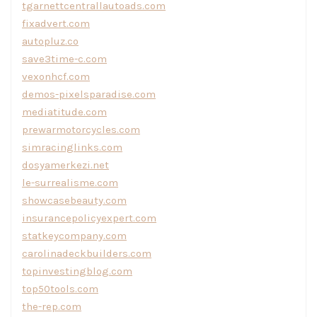
tgarnettcentrallautoads.com
fixadvert.com
autopluz.co
save3time-c.com
vexonhcf.com
demos-pixelsparadise.com
mediatitude.com
prewarmotorcycles.com
simracinglinks.com
dosyamerkezi.net
le-surrealisme.com
showcasebeauty.com
insurancepolicyexpert.com
statkeycompany.com
carolinadeckbuilders.com
topinvestingblog.com
top50tools.com
the-rep.com