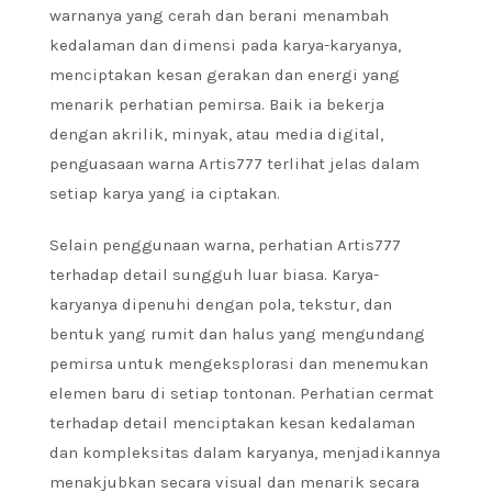
warnanya yang cerah dan berani menambah
kedalaman dan dimensi pada karya-karyanya,
menciptakan kesan gerakan dan energi yang
menarik perhatian pemirsa. Baik ia bekerja
dengan akrilik, minyak, atau media digital,
penguasaan warna Artis777 terlihat jelas dalam
setiap karya yang ia ciptakan.
Selain penggunaan warna, perhatian Artis777
terhadap detail sungguh luar biasa. Karya-
karyanya dipenuhi dengan pola, tekstur, dan
bentuk yang rumit dan halus yang mengundang
pemirsa untuk mengeksplorasi dan menemukan
elemen baru di setiap tontonan. Perhatian cermat
terhadap detail menciptakan kesan kedalaman
dan kompleksitas dalam karyanya, menjadikannya
menakjubkan secara visual dan menarik secara