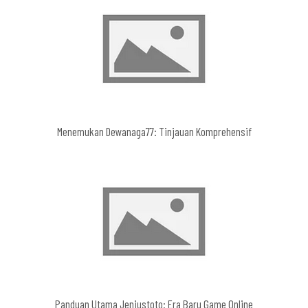
Menemukan Dewanaga77: Tinjauan Komprehensif
Panduan Utama Jeniustoto: Era Baru Game Online