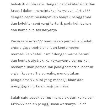
heboh di dunia seni. Dengan pendekatan unik dan
kreatif dalam menciptakan karya seni, Artis777
dengan cepat mendapatkan banyak penggemar
dan kolektor seni yang tertarik pada keindahan
dan kompleksitas karyanya.
Karya seni Artis777 merupakan perpaduan indah
antara gaya tradisional dan kontemporer,
memadukan detail rumit dengan warna berani
dan bentuk abstrak. Karya-karyanya sering kali
menampilkan perpaduan pola geometris, bentuk
organik, dan citra surealis, menciptakan
pengalaman visual yang menakjubkan dan
menggugah pikiran bagi pemirsa.
Salah satu aspek paling mencolok dari karya seni
Artis777 adalah penggunaan warnanya. Palet