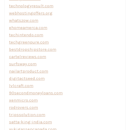
technologyresult.com
webhostingoffers.org
whatszow.com
ehomeamerca.com
techintendo.com
techgreenpure.com
bestdropshipstore.com
cartelreviews.com
surfsway.com
nailartproduct.com
digitactseed.com
lvlcraft.com
90secondmoneyloans.com
xenmicro.com
rodrovers.com
tripssolution.com
satta-king-india.com
yukigassencanada.com