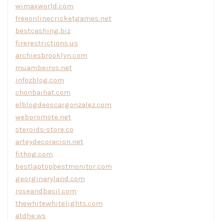
wimaxworld.com
freeonlinecricketgames.net
bestcashing.biz
firerestrictions.us
archiesbrooklyn.com
muambeiros.net
infozblog.com
chonbaihat.com
elblogdeoscargonzalez.com
webpromote.net
steroids-store.co
arteydecoracion.net
fithog.com
bestlaptopbestmonitor.com
georginaryland.com
roseandbasil.com
thewhitewhitelights.com
atdhe.ws