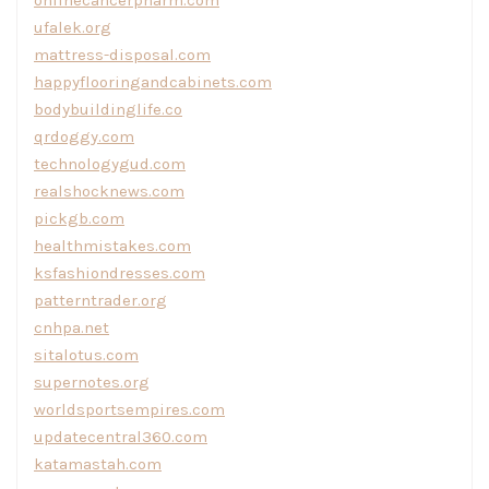
ufalek.org
mattress-disposal.com
happyflooringandcabinets.com
bodybuildinglife.co
qrdoggy.com
technologygud.com
realshocknews.com
pickgb.com
healthmistakes.com
ksfashiondresses.com
patterntrader.org
cnhpa.net
sitalotus.com
supernotes.org
worldsportsempires.com
updatecentral360.com
katamastah.com