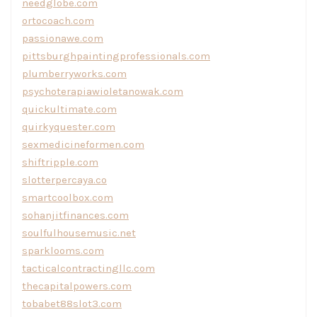
needglobe.com
ortocoach.com
passionawe.com
pittsburghpaintingprofessionals.com
plumberryworks.com
psychoterapiawioletanowak.com
quickultimate.com
quirkyquester.com
sexmedicineformen.com
shiftripple.com
slotterpercaya.co
smartcoolbox.com
sohanjitfinances.com
soulfulhousemusic.net
sparklooms.com
tacticalcontractingllc.com
thecapitalpowers.com
tobabet88slot3.com