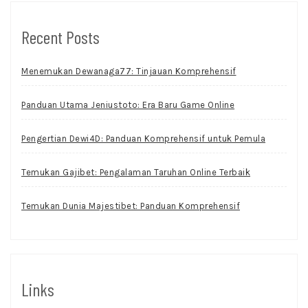
Recent Posts
Menemukan Dewanaga77: Tinjauan Komprehensif
Panduan Utama Jeniustoto: Era Baru Game Online
Pengertian Dewi4D: Panduan Komprehensif untuk Pemula
Temukan Gajibet: Pengalaman Taruhan Online Terbaik
Temukan Dunia Majestibet: Panduan Komprehensif
Links