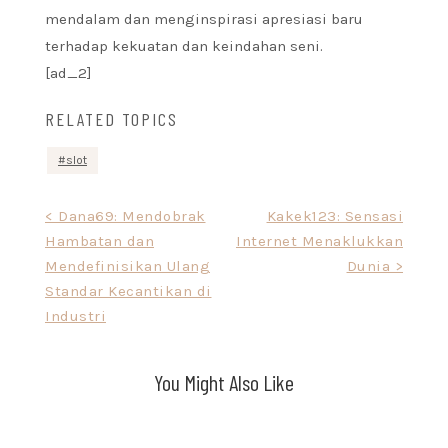
mendalam dan menginspirasi apresiasi baru
terhadap kekuatan dan keindahan seni.
[ad_2]
RELATED TOPICS
slot
Post
< Dana69: Mendobrak
Kakek123: Sensasi
Hambatan dan
Internet Menaklukkan
navigation
Mendefinisikan Ulang
Dunia >
Standar Kecantikan di
Industri
You Might Also Like